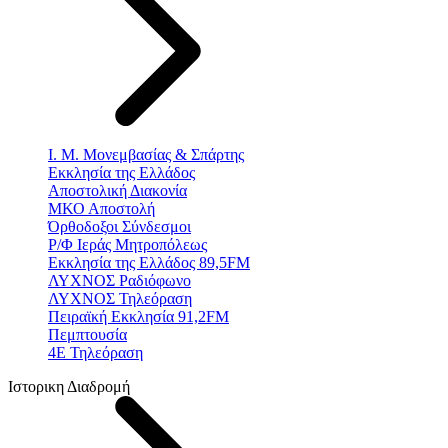
Ι. Μ. Μονεμβασίας & Σπάρτης
Εκκλησία της Ελλάδος
Αποστολική Διακονία
ΜΚΟ Αποστολή
Όρθοδοξοι Σύνδεσμοι
Ρ/Φ Ιεράς Μητροπόλεως
Εκκλησία της Ελλάδος 89,5FM
ΛΥΧΝΟΣ Ραδιόφωνο
ΛΥΧΝΟΣ Τηλεόραση
Πειραϊκή Εκκλησία 91,2FM
Πεμπτουσία
4Ε Τηλεόραση
Ιστορικη Διαδρομή