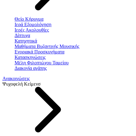
Θείο Κήρυγμα
Ιερά Εξομολόγηση
Ιερές Ακολουθίες
Δίπτυχα
Κατηχητικά
Μαθήματα Βυζαντινής Μουσικής
Ενοριακά Προσκυνήματα
Κατασκηνώσεις
Μέλη Φιλοπτώχου Ταμείου
Διακονία αγάπης
Ανακοινώσεις
Ψυχοφελή Κείμενσ