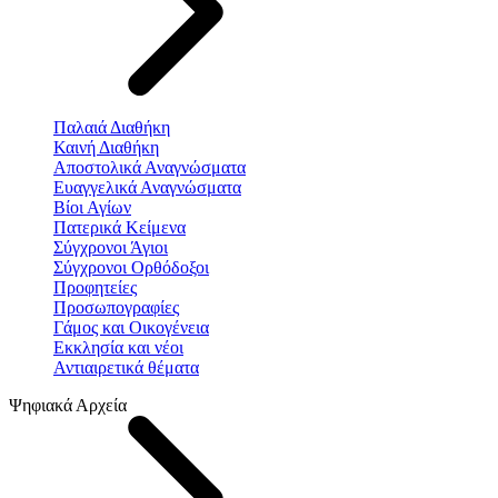
Παλαιά Διαθήκη
Καινή Διαθήκη
Αποστολικά Αναγνώσματα
Ευαγγελικά Αναγνώσματα
Βίοι Αγίων
Πατερικά Κείμενα
Σύγχρονοι Άγιοι
Σύγχρονοι Ορθόδοξοι
Προφητείες
Προσωπογραφίες
Γάμος και Οικογένεια
Εκκλησία και νέοι
Αντιαιρετικά θέματα
Ψηφιακά Αρχεία