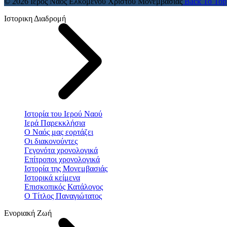
© 2026 Ιερός Ναός Ελκομένου Χριστού Μονεμβασίας
Back To Top
Ιστορικη Διαδρομή
Ιστορία του Ιερού Ναού
Ιερά Παρεκκλήσια
Ο Ναός μας εορτάζει
Οι διακονούντες
Γεγονότα χρονολογικά
Επίτροποι χρονολογικά
Ιστορία της Μονεμβασιάς
Ιστορικά κείμενα
Επισκοπικός Κατάλογος
Ο Τίτλος Παναγιώτατος
Ενοριακή Ζωή