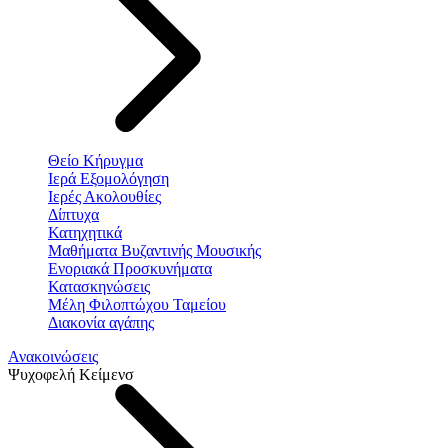
Θείο Κήρυγμα
Ιερά Εξομολόγηση
Ιερές Ακολουθίες
Δίπτυχα
Κατηχητικά
Μαθήματα Βυζαντινής Μουσικής
Ενοριακά Προσκυνήματα
Κατασκηνώσεις
Μέλη Φιλοπτώχου Ταμείου
Διακονία αγάπης
Ανακοινώσεις
Ψυχοφελή Κείμενσ