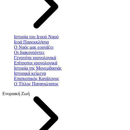
Ιστορία του Ιερού Ναού
Ιερά Παρεκκλήσια
Ο Ναός μας εορτάζει
Οι διακονούντες
Γεγονότα χρονολογικά
Επίτροποι χρονολογικά
Ιστορία της Μονεμβασιάς
Ιστορικά κείμενα
Επισκοπικός Κατάλογος
Ο Τίτλος Παναγιώτατος
Ενοριακή Ζωή