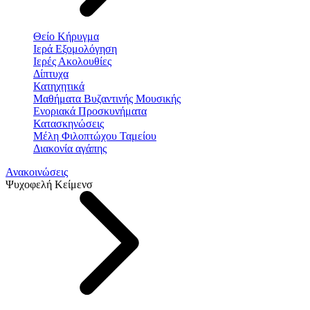
Θείο Κήρυγμα
Ιερά Εξομολόγηση
Ιερές Ακολουθίες
Δίπτυχα
Κατηχητικά
Μαθήματα Βυζαντινής Μουσικής
Ενοριακά Προσκυνήματα
Κατασκηνώσεις
Μέλη Φιλοπτώχου Ταμείου
Διακονία αγάπης
Ανακοινώσεις
Ψυχοφελή Κείμενσ