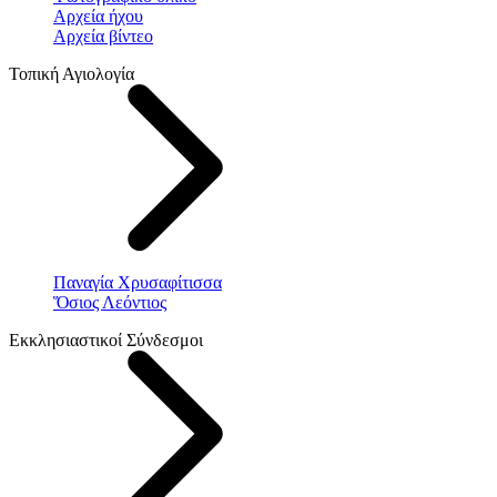
Αρχεία ήχου
Αρχεία βίντεο
Τοπική Αγιολογία
Παναγία Χρυσαφίτισσα
Ὅσιος Λεόντιος
Εκκλησιαστικοί Σύνδεσμοι