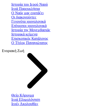
Ιστορία του Ιερού Ναού
Ιερά Παρεκκλήσια
Ο Ναός μας εορτάζει
Οι διακονούντες
Γεγονότα χρονολογικά
Επίτροποι χρονολογικά
Ιστορία της Μονεμβασιάς
Ιστορικά κείμενα
Επισκοπικός Κατάλογος
Ο Τίτλος Παναγιώτατος
Ενοριακή Ζωή
Θείο Κήρυγμα
Ιερά Εξομολόγηση
Ιερές Ακολουθίες