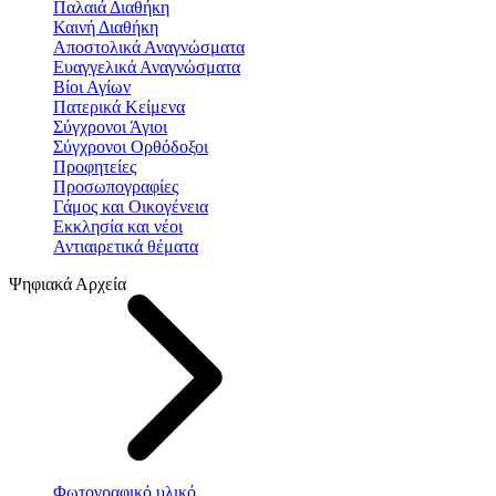
Παλαιά Διαθήκη
Καινή Διαθήκη
Αποστολικά Αναγνώσματα
Ευαγγελικά Αναγνώσματα
Βίοι Αγίων
Πατερικά Κείμενα
Σύγχρονοι Άγιοι
Σύγχρονοι Ορθόδοξοι
Προφητείες
Προσωπογραφίες
Γάμος και Οικογένεια
Εκκλησία και νέοι
Αντιαιρετικά θέματα
Ψηφιακά Αρχεία
Φωτογραφικό υλικό