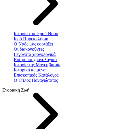
Ιστορία του Ιερού Ναού
Ιερά Παρεκκλήσια
Ο Ναός μας εορτάζει
Οι διακονούντες
Γεγονότα χρονολογικά
Επίτροποι χρονολογικά
Ιστορία της Μονεμβασιάς
Ιστορικά κείμενα
Επισκοπικός Κατάλογος
Ο Τίτλος Παναγιώτατος
Ενοριακή Ζωή