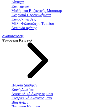
Δίπτυχα
Κατηχητικά
Μαθήματα Βυζαντινής Μουσικής
Ενοριακά Προσκυνήματα
Κατασκηνώσεις
Μέλη Φιλοπτώχου Ταμείου
Διακονία αγάπης
Ανακοινώσεις
Ψυχοφελή Κείμενσ
Παλαιά Διαθήκη
Καινή Διαθήκη
Αποστολικά Αναγνώσματα
Ευαγγελικά Αναγνώσματα
Βίοι Αγίων
Πατερικά Κείμενα