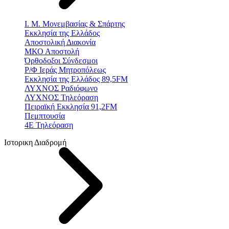
Ι. Μ. Μονεμβασίας & Σπάρτης
Εκκλησία της Ελλάδος
Αποστολική Διακονία
ΜΚΟ Αποστολή
Όρθοδοξοι Σύνδεσμοι
Ρ/Φ Ιεράς Μητροπόλεως
Εκκλησία της Ελλάδος 89,5FM
ΛΥΧΝΟΣ Ραδιόφωνο
ΛΥΧΝΟΣ Τηλεόραση
Πειραϊκή Εκκλησία 91,2FM
Πεμπτουσία
4Ε Τηλεόραση
Ιστορικη Διαδρομή