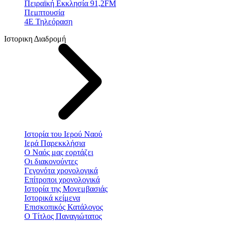
Πειραϊκή Εκκλησία 91,2FM
Πεμπτουσία
4Ε Τηλεόραση
Ιστορικη Διαδρομή
Ιστορία του Ιερού Ναού
Ιερά Παρεκκλήσια
Ο Ναός μας εορτάζει
Οι διακονούντες
Γεγονότα χρονολογικά
Επίτροποι χρονολογικά
Ιστορία της Μονεμβασιάς
Ιστορικά κείμενα
Επισκοπικός Κατάλογος
Ο Τίτλος Παναγιώτατος