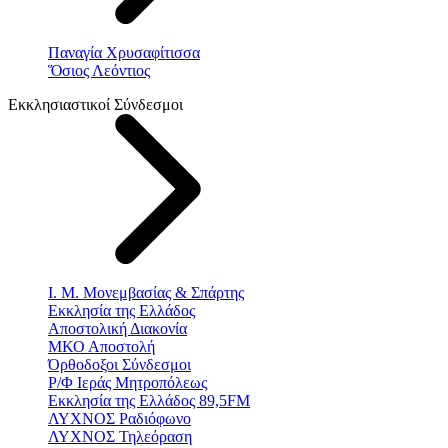
Παναγία Χρυσαφίτισσα
Ὅσιος Λεόντιος
Εκκλησιαστικοί Σύνδεσμοι
Ι. Μ. Μονεμβασίας & Σπάρτης
Εκκλησία της Ελλάδος
Αποστολική Διακονία
ΜΚΟ Αποστολή
Όρθοδοξοι Σύνδεσμοι
Ρ/Φ Ιεράς Μητροπόλεως
Εκκλησία της Ελλάδος 89,5FM
ΛΥΧΝΟΣ Ραδιόφωνο
ΛΥΧΝΟΣ Τηλεόραση