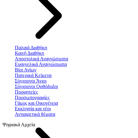
Παλαιά Διαθήκη
Καινή Διαθήκη
Αποστολικά Αναγνώσματα
Ευαγγελικά Αναγνώσματα
Βίοι Αγίων
Πατερικά Κείμενα
Σύγχρονοι Άγιοι
Σύγχρονοι Ορθόδοξοι
Προφητείες
Προσωπογραφίες
Γάμος και Οικογένεια
Εκκλησία και νέοι
Αντιαιρετικά θέματα
Ψηφιακά Αρχεία