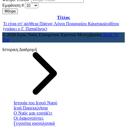
Εμφάνιση #
Φίλτρο
Τίτλος
Τι είναι στ' αλήθεια Πάσχα; Λόγοι Πορφυρίου Καυσοκαλυβίτου
(γράφει ο Γ. Παπαζάχος)
© 2026 Ιερός Ναός Ελκομένου Χριστού Μονεμβασίας
Back To
Top
Ιστορικη Διαδρομή
Ιστορία του Ιερού Ναού
Ιερά Παρεκκλήσια
Ο Ναός μας εορτάζει
Οι διακονούντες
Γεγονότα χρονολογικά