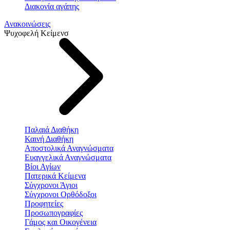
Διακονία αγάπης
Ανακοινώσεις
Ψυχοφελή Κείμενσ
Παλαιά Διαθήκη
Καινή Διαθήκη
Αποστολικά Αναγνώσματα
Ευαγγελικά Αναγνώσματα
Βίοι Αγίων
Πατερικά Κείμενα
Σύγχρονοι Άγιοι
Σύγχρονοι Ορθόδοξοι
Προφητείες
Προσωπογραφίες
Γάμος και Οικογένεια