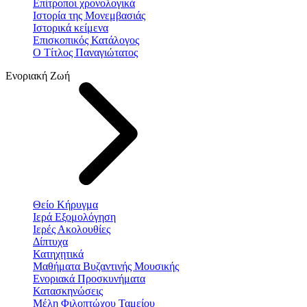
Επίτροποι χρονολογικά
Ιστορία της Μονεμβασιάς
Ιστορικά κείμενα
Επισκοπικός Κατάλογος
Ο Τίτλος Παναγιώτατος
Ενοριακή Ζωή
Θείο Κήρυγμα
Ιερά Εξομολόγηση
Ιερές Ακολουθίες
Δίπτυχα
Κατηχητικά
Μαθήματα Βυζαντινής Μουσικής
Ενοριακά Προσκυνήματα
Κατασκηνώσεις
Μέλη Φιλοπτώχου Ταμείου